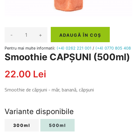
-
+
ADAUGĂ ÎN COȘ
Pentru mai multe informatii:
(+4) 0262 221 001
/
(+4) 0770 805 408
Smoothie CAPȘUNI (500ml)
22.00 Lei
Smoothie de căpșuni - măr, banană, căpșuni
Variante disponibile
300ml
500ml