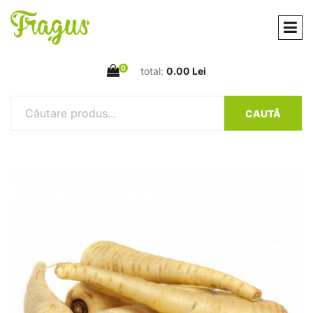
0
total:
0.00 Lei
CAUTĂ