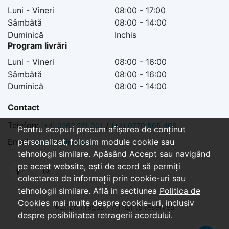
Luni - Vineri
08:00 - 17:00
Sâmbătă
08:00 - 14:00
Duminică
Inchis
Program livrări
Luni - Vineri
08:00 - 16:00
Sâmbătă
08:00 - 16:00
Duminică
08:00 - 14:00
Contact
Telefon:
/
(+4) 0262 221 001
(+4) 0770 805 408
Pentru scopuri precum afișarea de conținut
Email:
personalizat, folosim module cookie sau
contact@fragus.ro
tehnologii similare. Apăsând Accept sau navigând
pe acest website, ești de acord să permiți
colectarea de informații prin cookie-uri sau
tehnologii similare. Află in sectiunea
Politica de
Cookies
mai multe despre cookie-uri, inclusiv
©
2026 Fragus - All rights reserved
despre posibilitatea retragerii acordului.