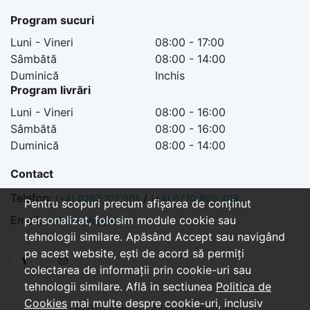
Program sucuri
Luni - Vineri
08:00 - 17:00
Sâmbătă
08:00 - 14:00
Duminică
Inchis
Program livrări
Luni - Vineri
08:00 - 16:00
Sâmbătă
08:00 - 16:00
Duminică
08:00 - 14:00
Contact
Telefon:
/
(+4) 0262 221 001
(+4) 0770 805 408
Pentru scopuri precum afișarea de conținut
Email:
personalizat, folosim module cookie sau
contact@fragus.ro
tehnologii similare. Apăsând Accept sau navigând
pe acest website, ești de acord să permiți
colectarea de informații prin cookie-uri sau
tehnologii similare. Află in sectiunea
Politica de
Cookies
mai multe despre cookie-uri, inclusiv
©
2026 Fragus - All rights reserved