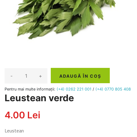
-
+
ADAUGĂ ÎN COȘ
Pentru mai multe informații:
(+4) 0262 221 001
/
(+4) 0770 805 408
Leustean verde
4.00 Lei
Leustean