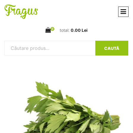
0
total:
0.00 Lei
CAUTĂ